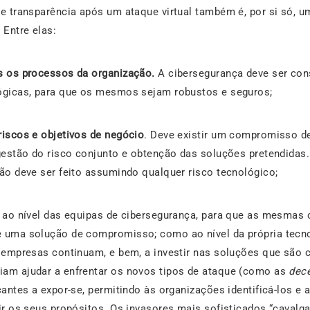
e transparência após um ataque virtual também é, por si só, 
 Entre elas:
s os processos da organização.
A cibersegurança deve ser con
ógicas, para que os mesmos sejam robustos e seguros;
iscos e objetivos de negócio
. Deve existir um compromisso d
gestão do risco conjunto e obtenção das soluções pretendidas.
ão deve ser feito assumindo qualquer risco tecnológico;
o ao nível das equipas de cibersegurança, para que as mesma
 uma solução de compromisso; como ao nível da própria tecno
s empresas continuam, e bem, a investir nas soluções que são
am ajudar a enfrentar os novos tipos de ataque (como as
dece
antes a expor-se, permitindo às organizações identificá-los e
r os seus propósitos. Os invasores mais sofisticados “cavalga