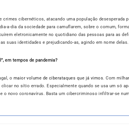
e crimes cibernéticos, atacando uma população desesperada p
o dia-a-dia da sociedade para camuflarem, sobre o comum, for
iscuírem eletronicamente no quotidiano das pessoas para as d
s suas identidades e prejudicando-as, agindo em nome delas.
tal”, em tempos de pandemia?
ugal, o
maior volume de ciberataques que já vimos
. Com milhar
l clicar no sítio errado. Especialmente quando se usa um só apar
 o novo coronavírus. Basta um cibercriminoso infiltrar-se num