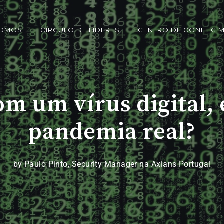
SOMOS
CÍRCULO DE LÍDERES
CENTRO DE CONHECI
om um vírus digital,
pandemia real?
by Paulo Pinto, Security Manager na Axians Portugal