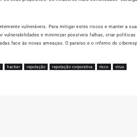
ntemente vulneráveis. Para mitigar estes riscos e manter a s
r vulnerabilidades e minimizar possíveis falhas, criar política
adas face às novas ameaças. O paraíso e o inferno do cibere
l
hacker
reputação
reputação corporativa
risco
vírus