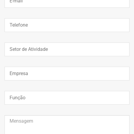
Email*
You
Telefone
You
Setor
de
Atividade
You
Empresa
You
Função
Message