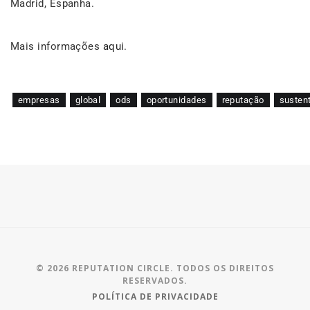
Madrid, Espanha.
Mais informações
aqui
.
empresas
global
ods
oportunidades
reputação
sustent
© 2026 REPUTATION CIRCLE. TODOS OS DIREITOS
RESERVADOS.
POLÍTICA DE PRIVACIDADE