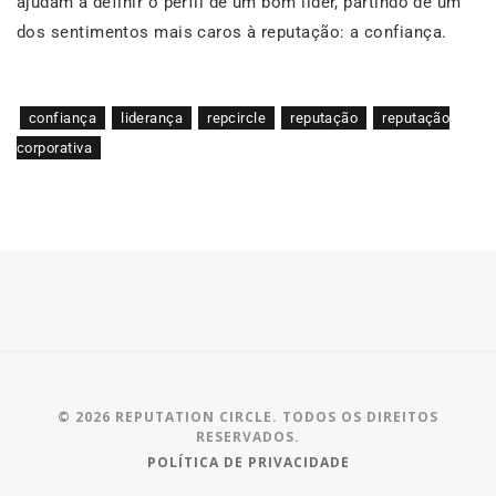
ajudam a definir o perfil de um bom líder, partindo de um
dos sentimentos mais caros à reputação: a confiança.
confiança
liderança
repcircle
reputação
reputação
corporativa
© 2026 REPUTATION CIRCLE. TODOS OS DIREITOS
RESERVADOS.
POLÍTICA DE PRIVACIDADE