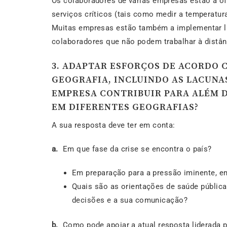
Os colaboradores de várias empresas estão a of
serviços críticos (tais como medir a temperatu
Muitas empresas estão também a implementar li
colaboradores que não podem trabalhar à distânc
3. ADAPTAR ESFORÇOS DE ACORDO 
GEOGRAFIA, INCLUINDO AS LACUNA
EMPRESA CONTRIBUIR PARA ALÉM D
EM DIFERENTES GEOGRAFIAS?
A sua resposta deve ter em conta:
a.
Em que fase da crise se encontra o país?
Em preparação para a pressão iminente, e
Quais são as orientações de saúde pública
decisões e a sua comunicação?
b.
Como pode apoiar a atual resposta liderada p