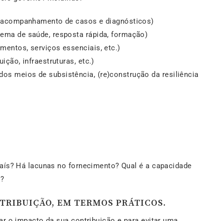
o e acompanhamento de casos e diagnósticos)
stema de saúde, resposta rápida, formação)
imentos, serviços essenciais, etc.)
uição, infraestruturas, etc.)
dos meios de subsistência, (re)construção da resiliência
aís? Há lacunas no fornecimento? Qual é a capacidade
s?
NTRIBUIÇÃO, EM TERMOS PRÁTICOS.
ar o impacto da sua contribuição e para evitar uma