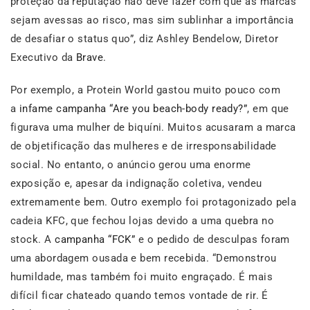
proteção da reputação não deve fazer com que as marcas
sejam avessas ao risco, mas sim sublinhar a importância
de desafiar o status quo”, diz Ashley Bendelow, Diretor
Executivo da
Brave
.
Por exemplo, a Protein World gastou muito pouco com
a
infame campanha “Are you beach-body ready?”
, em que
figurava uma mulher de biquíni. Muitos acusaram a marca
de objetificação das mulheres e de irresponsabilidade
social. No entanto, o anúncio gerou uma enorme
exposição e, apesar da indignação coletiva, vendeu
extremamente bem. Outro exemplo foi protagonizado pela
cadeia KFC, que fechou lojas devido a uma quebra no
stock. A
campanha “FCK”
e o pedido de desculpas foram
uma abordagem ousada e bem recebida. “Demonstrou
humildade, mas também foi muito engraçado. É mais
difícil ficar chateado quando temos vontade de rir. É