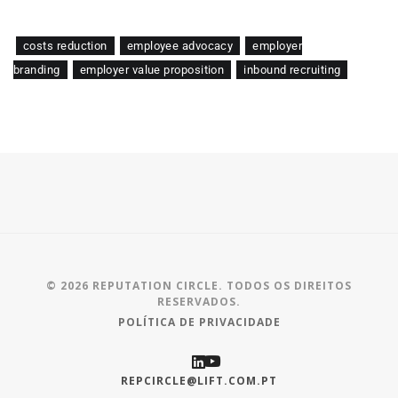
costs reduction
employee advocacy
employer
branding
employer value proposition
inbound recruiting
© 2026 REPUTATION CIRCLE. TODOS OS DIREITOS
RESERVADOS.
POLÍTICA DE PRIVACIDADE
REPCIRCLE@LIFT.COM.PT